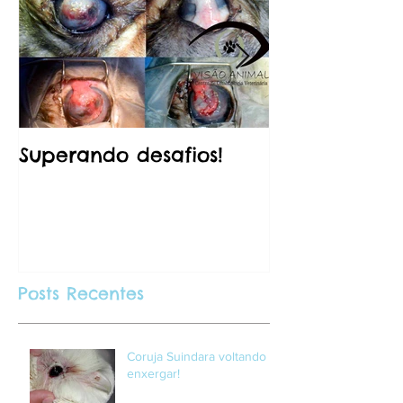
Superando desafios!
No momento 
certos!
Posts Recentes
Coruja Suindara voltando a
enxergar!