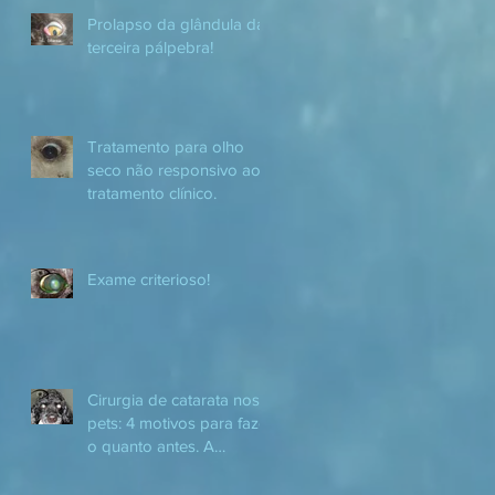
Prolapso da glândula da
terceira pálpebra!
Tratamento para olho
seco não responsivo ao
tratamento clínico.
Exame criterioso!
Cirurgia de catarata nos
pets: 4 motivos para fazer
o quanto antes. A
catarata é a maior causa
de ce