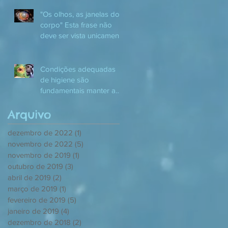
"Os olhos, as janelas do
corpo" Esta frase não
deve ser vista unicamente
desde o ponto de
Condições adequadas
de higiene são
fundamentais manter a
saúde dos nossos
Arquivo
pacientes alados. Neste
ca
dezembro de 2022
(1)
1 post
novembro de 2022
(5)
5 posts
novembro de 2019
(1)
1 post
outubro de 2019
(3)
3 posts
abril de 2019
(2)
2 posts
março de 2019
(1)
1 post
fevereiro de 2019
(5)
5 posts
janeiro de 2019
(4)
4 posts
dezembro de 2018
(2)
2 posts