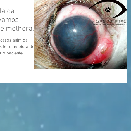
la da
“Vamos
se melhora
 casos além da
er uma piora do
 o paciente...