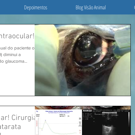
Depoimentos
Blog Visão Animal
ntraocular!
ual do paciente o
O) diminui a
do glaucoma...
ar! Cirurgia
atarata