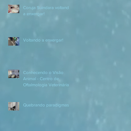
Coruja Suindara voltando
a enxergar!
Voltando a enxergar!
Conhecendo o Visão
Animal - Centro de
Oftalmologia Veterinária.
Quebrando paradigmas!