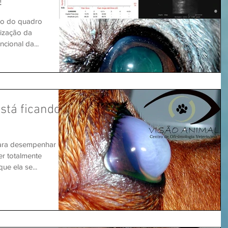
!
ção do quadro
lização da
ncional da...
stá ficando
para desempenhar a
er totalmente
ue ela se...